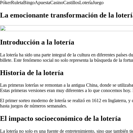
Póker
Ruleta
Bingo
Apuesta
Casino
Castillos
Lotería
Juego
La emocionante transformación de la lotería
Introducción a la lotería
La lotería ha sido una parte integral de la cultura en diferentes países
billete. Este fenómeno social no solo representa la búsqueda de la fort
Historia de la lotería
Las primeras loterías se remontan a la antigua China, donde se utiliz
Estas primeras versiones eran muy diferentes a lo que conocemos hoy. 
El primer sorteo moderno de lotería se realizó en 1612 en Inglaterra, y 
hasta juegos de números semanales.
El impacto socioeconómico de la lotería
La lotería no solo es una fuente de entretenimiento, sino que también t