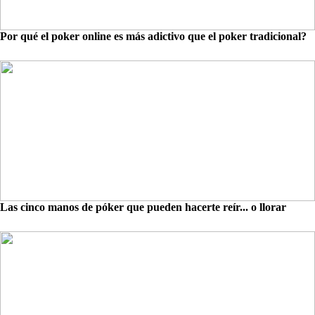
Por qué el poker online es más adictivo que el poker tradicional?
Las cinco manos de póker que pueden hacerte reír... o llorar