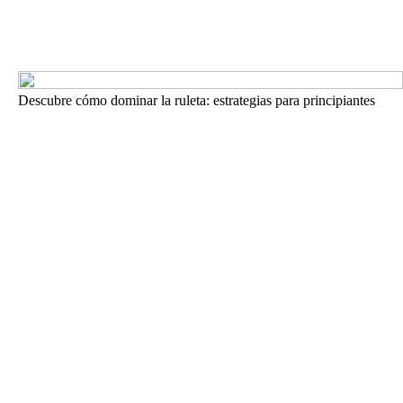
Descubre cómo dominar la ruleta: estrategias para principiantes