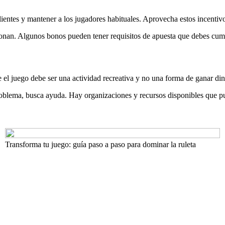
ientes y mantener a los jugadores habituales. Aprovecha estos incentiv
nan. Algunos bonos pueden tener requisitos de apuesta que debes cumpli
el juego debe ser una actividad recreativa y no una forma de ganar di
roblema, busca ayuda. Hay organizaciones y recursos disponibles que p
Transforma tu juego: guía paso a paso para dominar la ruleta