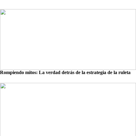
Rompiendo mitos: La verdad detrás de la estrategia de la ruleta