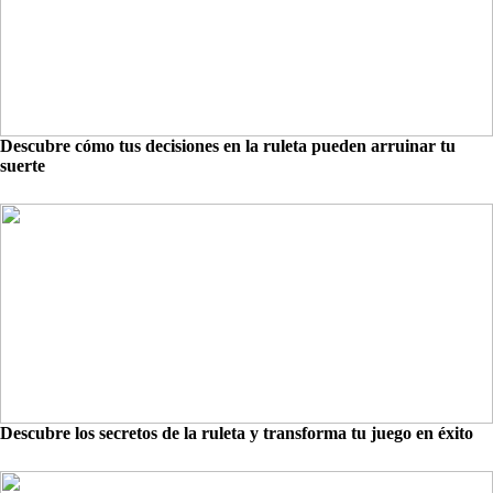
Descubre cómo tus decisiones en la ruleta pueden arruinar tu
suerte
Descubre los secretos de la ruleta y transforma tu juego en éxito