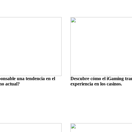
ponsable una tendencia en el
Descubre cómo el iGaming tra
no actual?
experiencia en los casinos.