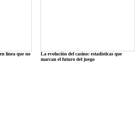
en línea que no
La evolución del casino: estadísticas que
marcan el futuro del juego