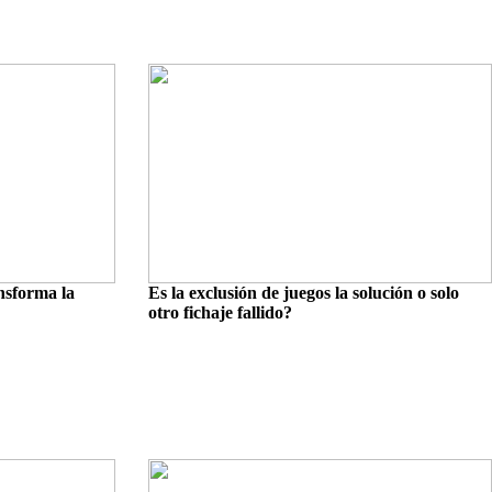
nsforma la
Es la exclusión de juegos la solución o solo
otro fichaje fallido?