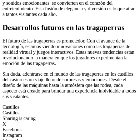
y sonidos emocionantes, se convierten en el corazón del
entretenimiento. Esta fusión de elegancia y diversión es lo que atrae
a tantos visitantes cada año.
Desarrollos futuros en las tragaperras
El futuro de las tragaperras es prometedor. Con el avance de la
tecnología, estamos viendo innovaciones como las tragaperras de
realidad virtual y juegos interactivos. Estas nuevas tendencias están
revolucionando la manera en que los jugadores experimentan la
emoción de las tragaperras.
Sin duda, adentrarse en el mundo de las tragaperras en los castillos
del casino es un viaje lleno de sorpresas y emociones. Desde el
diseño de las máquinas hasta la atmósfera que las rodea, cada
aspecto está creado para brindar una experiencia inolvidable a todos
sus visitantes.
Castillos
Castillos
Sharing is caring
X
Facebook
Instagram