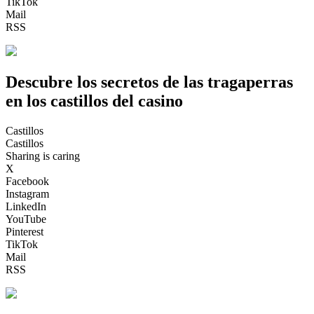
TikTok
Mail
RSS
Descubre los secretos de las tragaperras
en los castillos del casino
Castillos
Castillos
Sharing is caring
X
Facebook
Instagram
LinkedIn
YouTube
Pinterest
TikTok
Mail
RSS