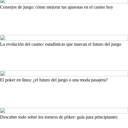
Consejos de juego: cómo mejorar tus apuestas en el casino hoy
La evolución del casino: estadísticas que marcan el futuro del juego
El poker en línea: ¿el futuro del juego o una moda pasajera?
Descubre todo sobre los torneos de póker: guía para principiantes