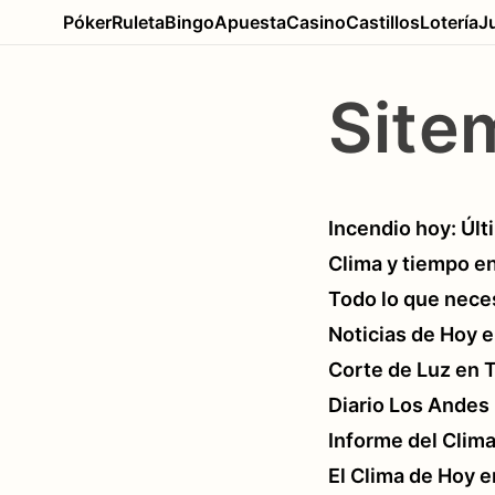
Póker
Ruleta
Bingo
Apuesta
Casino
Castillos
Lotería
J
Site
Incendio hoy: Últ
Clima y tiempo en
Todo lo que neces
Noticias de Hoy 
Corte de Luz en 
Diario Los Andes
Informe del Clim
El Clima de Hoy e