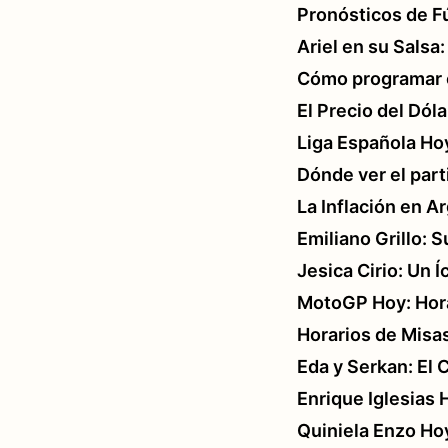
Pronósticos de F
Ariel en su Sals
Cómo programar e
El Precio del Dól
Liga Española Ho
Dónde ver el part
La Inflación en A
Emiliano Grillo:
Jesica Cirio: Un 
MotoGP Hoy: Horar
Horarios de Misa
Eda y Serkan: El
Enrique Iglesias 
Quiniela Enzo Ho