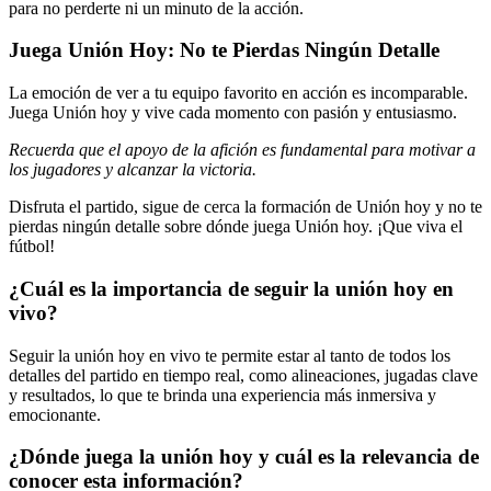
para no perderte ni un minuto de la acción.
Juega Unión Hoy: No te Pierdas Ningún Detalle
La emoción de ver a tu equipo favorito en acción es incomparable.
Juega Unión hoy y vive cada momento con pasión y entusiasmo.
Recuerda que el apoyo de la afición es fundamental para motivar a
los jugadores y alcanzar la victoria.
Disfruta el partido, sigue de cerca la formación de Unión hoy y no te
pierdas ningún detalle sobre dónde juega Unión hoy. ¡Que viva el
fútbol!
¿Cuál es la importancia de seguir la unión hoy en
vivo?
Seguir la unión hoy en vivo te permite estar al tanto de todos los
detalles del partido en tiempo real, como alineaciones, jugadas clave
y resultados, lo que te brinda una experiencia más inmersiva y
emocionante.
¿Dónde juega la unión hoy y cuál es la relevancia de
conocer esta información?