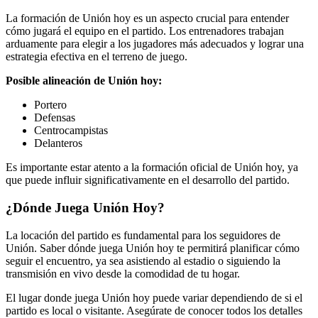
La formación de Unión hoy es un aspecto crucial para entender
cómo jugará el equipo en el partido. Los entrenadores trabajan
arduamente para elegir a los jugadores más adecuados y lograr una
estrategia efectiva en el terreno de juego.
Posible alineación de Unión hoy:
Portero
Defensas
Centrocampistas
Delanteros
Es importante estar atento a la formación oficial de Unión hoy, ya
que puede influir significativamente en el desarrollo del partido.
¿Dónde Juega Unión Hoy?
La locación del partido es fundamental para los seguidores de
Unión. Saber dónde juega Unión hoy te permitirá planificar cómo
seguir el encuentro, ya sea asistiendo al estadio o siguiendo la
transmisión en vivo desde la comodidad de tu hogar.
El lugar donde juega Unión hoy puede variar dependiendo de si el
partido es local o visitante. Asegúrate de conocer todos los detalles