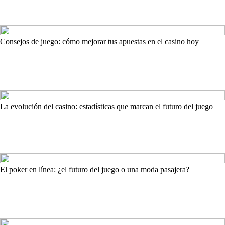
Consejos de juego: cómo mejorar tus apuestas en el casino hoy
La evolución del casino: estadísticas que marcan el futuro del juego
El poker en línea: ¿el futuro del juego o una moda pasajera?