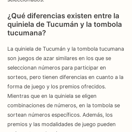
¿Qué diferencias existen entre la
quiniela de Tucumán y la tombola
tucumana?
La quiniela de Tucumán y la tombola tucumana
son juegos de azar similares en los que se
seleccionan números para participar en
sorteos, pero tienen diferencias en cuanto a la
forma de juego y los premios ofrecidos.
Mientras que en la quiniela se eligen
combinaciones de números, en la tombola se
sortean números específicos. Además, los
premios y las modalidades de juego pueden