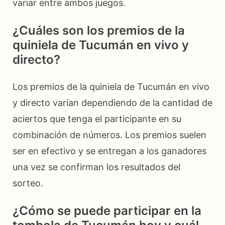
variar entre ambos juegos.
¿Cuáles son los premios de la
quiniela de Tucumán en vivo y
directo?
Los premios de la quiniela de Tucumán en vivo
y directo varían dependiendo de la cantidad de
aciertos que tenga el participante en su
combinación de números. Los premios suelen
ser en efectivo y se entregan a los ganadores
una vez se confirman los resultados del
sorteo.
¿Cómo se puede participar en la