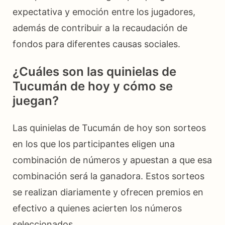
expectativa y emoción entre los jugadores,
además de contribuir a la recaudación de
fondos para diferentes causas sociales.
¿Cuáles son las quinielas de
Tucumán de hoy y cómo se
juegan?
Las quinielas de Tucumán de hoy son sorteos
en los que los participantes eligen una
combinación de números y apuestan a que esa
combinación será la ganadora. Estos sorteos
se realizan diariamente y ofrecen premios en
efectivo a quienes acierten los números
seleccionados.