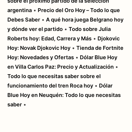
sobre el próximo partido de la selección
argentina
•
Precio del Oro Hoy – Todo lo que
Debes Saber
•
A qué hora juega Belgrano hoy
y dónde ver el partido
•
Todo sobre Julia
Roberts hoy: Edad, Carrera y Más
•
Djokovic
Hoy: Novak Djokovic Hoy
•
Tienda de Fortnite
Hoy: Novedades y Ofertas
•
Dólar Blue Hoy
en Villa Carlos Paz: Precio y Actualización
•
Todo lo que necesitas saber sobre el
funcionamiento del tren Roca hoy
•
Dólar
Blue Hoy en Neuquén: Todo lo que necesitas
saber
•