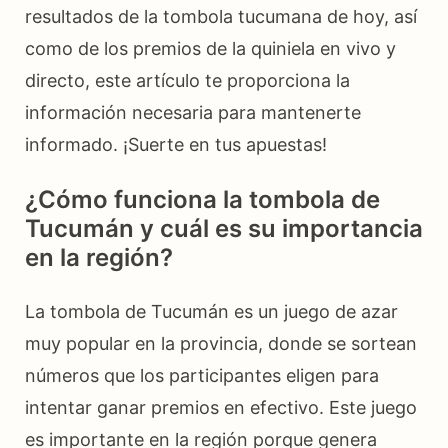
resultados de la tombola tucumana de hoy, así
como de los premios de la quiniela en vivo y
directo, este artículo te proporciona la
información necesaria para mantenerte
informado. ¡Suerte en tus apuestas!
¿Cómo funciona la tombola de
Tucumán y cuál es su importancia
en la región?
La tombola de Tucumán es un juego de azar
muy popular en la provincia, donde se sortean
números que los participantes eligen para
intentar ganar premios en efectivo. Este juego
es importante en la región porque genera