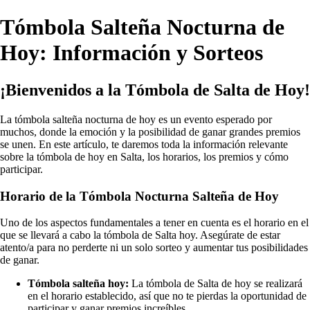
Tómbola Salteña Nocturna de
Hoy: Información y Sorteos
¡Bienvenidos a la Tómbola de Salta de Hoy!
La tómbola salteña nocturna de hoy es un evento esperado por
muchos, donde la emoción y la posibilidad de ganar grandes premios
se unen. En este artículo, te daremos toda la información relevante
sobre la tómbola de hoy en Salta, los horarios, los premios y cómo
participar.
Horario de la Tómbola Nocturna Salteña de Hoy
Uno de los aspectos fundamentales a tener en cuenta es el horario en el
que se llevará a cabo la tómbola de Salta hoy. Asegúrate de estar
atento/a para no perderte ni un solo sorteo y aumentar tus posibilidades
de ganar.
Tómbola salteña hoy:
La tómbola de Salta de hoy se realizará
en el horario establecido, así que no te pierdas la oportunidad de
participar y ganar premios increíbles.