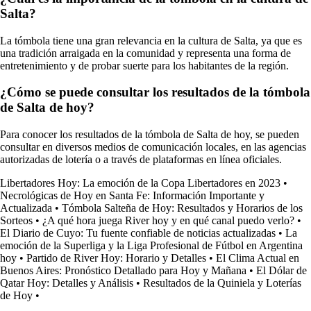
Salta?
La tómbola tiene una gran relevancia en la cultura de Salta, ya que es
una tradición arraigada en la comunidad y representa una forma de
entretenimiento y de probar suerte para los habitantes de la región.
¿Cómo se puede consultar los resultados de la tómbola
de Salta de hoy?
Para conocer los resultados de la tómbola de Salta de hoy, se pueden
consultar en diversos medios de comunicación locales, en las agencias
autorizadas de lotería o a través de plataformas en línea oficiales.
Libertadores Hoy: La emoción de la Copa Libertadores en 2023
•
Necrológicas de Hoy en Santa Fe: Información Importante y
Actualizada
•
Tómbola Salteña de Hoy: Resultados y Horarios de los
Sorteos
•
¿A qué hora juega River hoy y en qué canal puedo verlo?
•
El Diario de Cuyo: Tu fuente confiable de noticias actualizadas
•
La
emoción de la Superliga y la Liga Profesional de Fútbol en Argentina
hoy
•
Partido de River Hoy: Horario y Detalles
•
El Clima Actual en
Buenos Aires: Pronóstico Detallado para Hoy y Mañana
•
El Dólar de
Qatar Hoy: Detalles y Análisis
•
Resultados de la Quiniela y Loterías
de Hoy
•