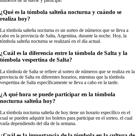
números de la suerte y participa!
¿Qué es la tómbola salteña nocturna y cuándo se
realiza hoy?
La tómbola salteña nocturna es un sorteo de números que se lleva a
cabo en la provincia de Salta, Argentina, durante la noche. Hoy, la
tómbola salteña nocturna se realizará en el día actual.
¿Cuál es la diferencia entre la tómbola de Salta y la
tómbola vespertina de Salta?
La tómbola de Salta se refiere al sorteo de números que se realiza en la
provincia de Salta en diferentes horarios, mientras que la tómbola
vespertina de Salta específicamente se lleva a cabo en la tarde.
¿A qué hora se puede participar en la tómbola
nocturna salteña hoy?
La tómbola nocturna salteña de hoy tiene un horario específico en el
cual se pueden adquirir los boletos para participar en el sorteo, el cual
varía dependiendo del día de la semana.
¿Cuál es la importancia de la tómbola en la cultura de