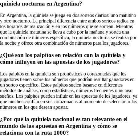
quiniela nocturna en Argentina?
En Argentina, la quiniela se juega en dos sorteos diarios: uno matutino
y otro nocturno. La principal diferencia entre ambos sorteos radica en
los horarios de realización y en los números que se sortean. Mientras
que la quiniela matutina se lleva a cabo por la mañana y sortea una
combinación de números específica, la quiniela nocturna se realiza por
la noche y ofrece otra combinación de números para los jugadores.
¿Qué son los palpitos en relación con la quiniela y
cómo influyen en las apuestas de los jugadores?
Los palpitos en la quiniela son pronósticos o corazonadas que los
jugadores tienen sobre los números que podrían resultar ganadores en
un sorteo específico. Estos palpitos suelen basarse en diferentes
métodos de análisis, como estadísticas, números frecuentes o incluso
sueños. Los palpitos pueden influir en las apuestas de los jugadores, ya
que muchos confían en sus corazonadas al momento de seleccionar los
números en los que desean apostar.
¿Por qué la quiniela nacional es tan relevante en el
mundo de las apuestas en Argentina y cómo se
relaciona con la ruta 1000?