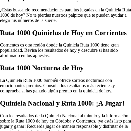
¿Estás buscando recomendaciones para tus jugadas en la Quiniela Ruta
1000 de hoy? No te pierdas nuestros palpitos que te pueden ayudar a
elegir tus números de la suerte.
Ruta 1000 Quinielas de Hoy en Corrientes
Corrientes es otra región donde la Quiniela Ruta 1000 tiene gran
popularidad. Revisa los resultados de hoy y descubre si has sido
afortunado en tus apuestas.
Ruta 1000 Nocturna de Hoy
La Quiniela Ruta 1000 también ofrece sorteos nocturnos con
emocionantes premios. Consulta los resultados más recientes y
comprueba si has ganado algún premio en la quiniela de hoy.
Quiniela Nacional y Ruta 1000: ¡A Jugar!
Con los resultados de la Quiniela Nacional al minuto y la información
sobre la Ruta 1000 de hoy en Córdoba y Corrientes, ¡ya estás listo para
jugar y ganar! Recuerda jugar de manera responsable y disfrutar de la