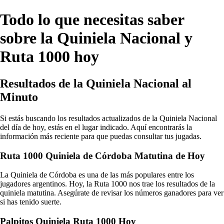
Todo lo que necesitas saber
sobre la Quiniela Nacional y
Ruta 1000 hoy
Resultados de la Quiniela Nacional al
Minuto
Si estás buscando los resultados actualizados de la Quiniela Nacional
del día de hoy, estás en el lugar indicado. Aquí encontrarás la
información más reciente para que puedas consultar tus jugadas.
Ruta 1000 Quiniela de Córdoba Matutina de Hoy
La Quiniela de Córdoba es una de las más populares entre los
jugadores argentinos. Hoy, la Ruta 1000 nos trae los resultados de la
quiniela matutina. Asegúrate de revisar los números ganadores para ver
si has tenido suerte.
Palpitos Quiniela Ruta 1000 Hoy