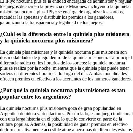
El IPlyc nocturna plus es la entidad encargada de administrar y regular
los juegos de azar en la provincia de Misiones, incluyendo la quiniela
misionera nocturna plus. IPlyc se encarga de organizar los sorteos,
recaudar las apuestas y distribuir los premios a los ganadores,
garantizando la transparencia y legalidad de los juegos.
¿Cuál es la diferencia entre la quiniela plus misionera
y la quiniela nocturna plus misionera?
La quiniela plus misionera y la quiniela nocturna plus misionera son
dos modalidades de juego dentro de la quiniela misionera. La principal
diferencia radica en los horarios de los sorteos: la quiniela nocturna
plus se realiza por la noche, mientras que la quiniela plus puede tener
sorteos en diferentes horarios a lo largo del día. Ambas modalidades
ofrecen premios en efectivo a los acertantes de los números ganadores.
¿Por qué la quiniela nocturna plus misionera es tan
popular entre los argentinos?
La quiniela nocturna plus misionera goza de gran popularidad en
Argentina debido a varios factores. Por un lado, es un juego tradicional
con una larga historia en el país, lo que lo convierte en parte de la
cultura popular. Además, la posibilidad de ganar premios en efectivo
de forma relativamente accesible atrae a personas de diferentes estratos