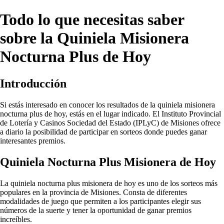
Todo lo que necesitas saber
sobre la Quiniela Misionera
Nocturna Plus de Hoy
Introducción
Si estás interesado en conocer los resultados de la quiniela misionera
nocturna plus de hoy, estás en el lugar indicado. El Instituto Provincial
de Lotería y Casinos Sociedad del Estado (IPLyC) de Misiones ofrece
a diario la posibilidad de participar en sorteos donde puedes ganar
interesantes premios.
Quiniela Nocturna Plus Misionera de Hoy
La quiniela nocturna plus misionera de hoy es uno de los sorteos más
populares en la provincia de Misiones. Consta de diferentes
modalidades de juego que permiten a los participantes elegir sus
números de la suerte y tener la oportunidad de ganar premios
increíbles.