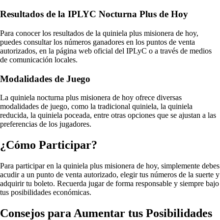
Resultados de la IPLYC Nocturna Plus de Hoy
Para conocer los resultados de la quiniela plus misionera de hoy,
puedes consultar los números ganadores en los puntos de venta
autorizados, en la página web oficial del IPLyC o a través de medios
de comunicación locales.
Modalidades de Juego
La quiniela nocturna plus misionera de hoy ofrece diversas
modalidades de juego, como la tradicional quiniela, la quiniela
reducida, la quiniela poceada, entre otras opciones que se ajustan a las
preferencias de los jugadores.
¿Cómo Participar?
Para participar en la quiniela plus misionera de hoy, simplemente debes
acudir a un punto de venta autorizado, elegir tus números de la suerte y
adquirir tu boleto. Recuerda jugar de forma responsable y siempre bajo
tus posibilidades económicas.
Consejos para Aumentar tus Posibilidades