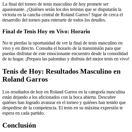
La final del torneo de tenis masculino de hoy promete ser
apasionante. ¿Quiénes serán los dos tenistas que se disputarán la
victoria en la cancha central de Roland Garros? Sigue de cerca el
desarrollo del torneo para enterarte de todos los detalles.
Final de Tenis Hoy en Vivo: Horario
No te pierdas la oportunidad de ver la final de tenis masculino en
vivo y en directo. Consulta el horario de la transmisión para que
puedas disfrutar de este emocionante encuentro desde la comodidad
de tu hogar. ¡Prepara las palomitas y disfruta del mejor tenis en vivo!
Tenis de Hoy: Resultados Masculino en
Roland Garros
Los resultados de hoy en Roland Garros en la categoría masculina
están dejando a los aficionados con la boca abierta. Descubre
quiénes han logrado avanzar en el torneo y quiénes han tenido que
despedirse de la competencia. El tenis en su máxima expresión te
espera en cada partido.
Conclusión