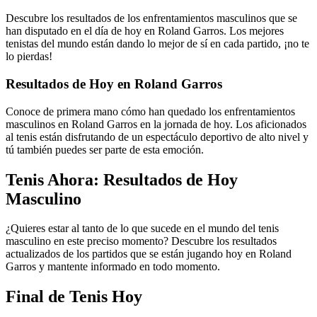
Descubre los resultados de los enfrentamientos masculinos que se
han disputado en el día de hoy en Roland Garros. Los mejores
tenistas del mundo están dando lo mejor de sí en cada partido, ¡no te
lo pierdas!
Resultados de Hoy en Roland Garros
Conoce de primera mano cómo han quedado los enfrentamientos
masculinos en Roland Garros en la jornada de hoy. Los aficionados
al tenis están disfrutando de un espectáculo deportivo de alto nivel y
tú también puedes ser parte de esta emoción.
Tenis Ahora: Resultados de Hoy
Masculino
¿Quieres estar al tanto de lo que sucede en el mundo del tenis
masculino en este preciso momento? Descubre los resultados
actualizados de los partidos que se están jugando hoy en Roland
Garros y mantente informado en todo momento.
Final de Tenis Hoy