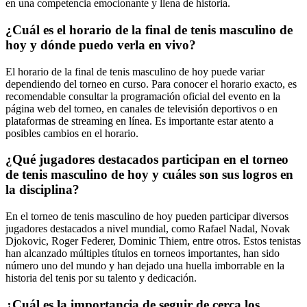
en una competencia emocionante y llena de historia.
¿Cuál es el horario de la final de tenis masculino de
hoy y dónde puedo verla en vivo?
El horario de la final de tenis masculino de hoy puede variar
dependiendo del torneo en curso. Para conocer el horario exacto, es
recomendable consultar la programación oficial del evento en la
página web del torneo, en canales de televisión deportivos o en
plataformas de streaming en línea. Es importante estar atento a
posibles cambios en el horario.
¿Qué jugadores destacados participan en el torneo
de tenis masculino de hoy y cuáles son sus logros en
la disciplina?
En el torneo de tenis masculino de hoy pueden participar diversos
jugadores destacados a nivel mundial, como Rafael Nadal, Novak
Djokovic, Roger Federer, Dominic Thiem, entre otros. Estos tenistas
han alcanzado múltiples títulos en torneos importantes, han sido
número uno del mundo y han dejado una huella imborrable en la
historia del tenis por su talento y dedicación.
¿Cuál es la importancia de seguir de cerca los