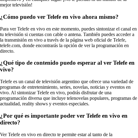
mejor televisión!
¿Cómo puedo ver Telefe en vivo ahora mismo?
Para ver Telefe en vivo en este momento, puedes sintonizar el canal en
tu televisión si cuentas con cable o antena. También puedes acceder a
la transmisión en vivo a través de la página web oficial de Telefe,
telefe.com, donde encontrarás la opción de ver la programación en
directo.
¿Qué tipo de contenido puedo esperar al ver Telefe en
vivo?
Telefe es un canal de televisión argentino que ofrece una variedad de
programas de entretenimiento, series, novelas, noticias y eventos en
vivo. Al sintonizar Telefe en vivo, podrás disfrutar de una
programación diversa que incluye telenovelas populares, programas de
actualidad, reality shows y eventos especiales.
¿Por qué es importante poder ver Telefe en vivo en
directo?
Ver Telefe en vivo en directo te permite estar al tanto de la