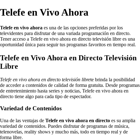
Telefe en Vivo Ahora
Telefe en vivo ahora
es una de las opciones preferidas por los
televidentes para disfrutar de una variada programación en directo.
Tener acceso a Telefe en vivo ahora en directo televisión libre es una
oportunidad única para seguir tus programas favoritos en tiempo real.
Telefe en Vivo Ahora en Directo Televisión
Libre
Telefe en vivo ahora en directo televisión libre
te brinda la posibilidad
de acceder a contenidos de calidad de forma gratuita. Desde programas
de entretenimiento hasta series y noticias, Telefe en vivo ahora en
directo tiene algo para cada tipo de espectador.
Variedad de Contenidos
Una de las ventajas de
Telefe en vivo ahora en directo
es su amplia
variedad de contenidos. Puedes disfrutar de programas de música,
telenovelas, reality shows y mucho más, todo en tiempo real y de
forma libre.