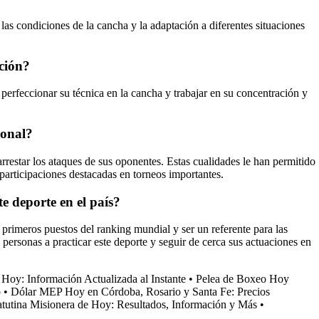
las condiciones de la cancha y la adaptación a diferentes situaciones
ción?
perfeccionar su técnica en la cancha y trabajar en su concentración y
ional?
rrestar los ataques de sus oponentes. Estas cualidades le han permitido
y participaciones destacadas en torneos importantes.
e deporte en el país?
 primeros puestos del ranking mundial y ser un referente para las
 personas a practicar este deporte y seguir de cerca sus actuaciones en
Hoy: Información Actualizada al Instante
•
Pelea de Boxeo Hoy
o
•
Dólar MEP Hoy en Córdoba, Rosario y Santa Fe: Precios
tutina Misionera de Hoy: Resultados, Información y Más
•