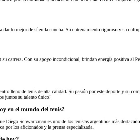
 dar lo mejor de sí en la cancha. Su entrenamiento riguroso y su enfoq
 carrera. Con su apoyo incondicional, brindan energía positiva al Peq
 lleno de tenis de alta calidad. Su pasión por este deporte y su compr
 juntos su talento único!
oy en el mundo del tenis?
ue Diego Schwartzman es uno de los tenistas argentinos más destacados
a por los aficionados y la prensa especializada.
 de hoy?