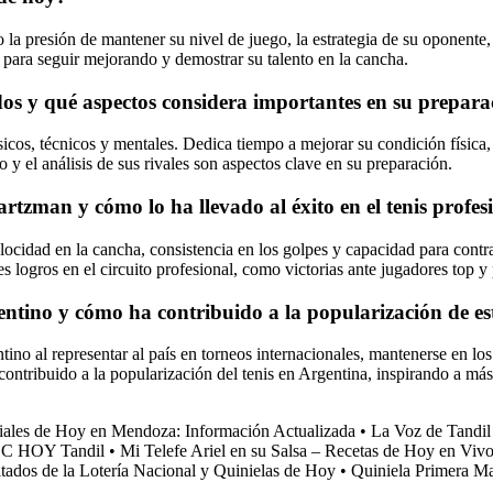
a presión de mantener su nivel de juego, la estrategia de su oponente, 
para seguir mejorando y demostrar su talento en la cancha.
s y qué aspectos considera importantes en su prepara
cos, técnicos y mentales. Dedica tiempo a mejorar su condición física, 
 y el análisis de sus rivales son aspectos clave en su preparación.
artzman y cómo lo ha llevado al éxito en el tenis profes
ocidad en la cancha, consistencia en los golpes y capacidad para contra
tes logros en el circuito profesional, como victorias ante jugadores top 
ntino y cómo ha contribuido a la popularización de est
ino al representar al país en torneos internacionales, mantenerse en los
contribuido a la popularización del tenis en Argentina, inspirando a más
ciales de Hoy en Mendoza: Información Actualizada
•
La Voz de Tandil 
ABC HOY Tandil
•
Mi Telefe Ariel en su Salsa – Recetas de Hoy en Viv
tados de la Lotería Nacional y Quinielas de Hoy
•
Quiniela Primera Ma