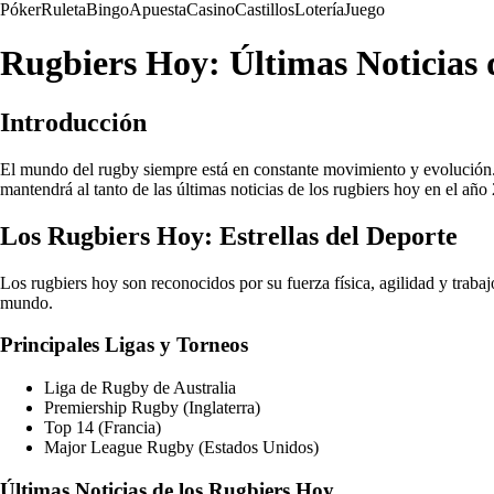
Póker
Ruleta
Bingo
Apuesta
Casino
Castillos
Lotería
Juego
Rugbiers Hoy: Últimas Noticias
Introducción
El mundo del rugby siempre está en constante movimiento y evolución. E
mantendrá al tanto de las últimas noticias de los rugbiers hoy en el año
Los Rugbiers Hoy: Estrellas del Deporte
Los rugbiers hoy son reconocidos por su fuerza física, agilidad y trab
mundo.
Principales Ligas y Torneos
Liga de Rugby de Australia
Premiership Rugby (Inglaterra)
Top 14 (Francia)
Major League Rugby (Estados Unidos)
Últimas Noticias de los Rugbiers Hoy