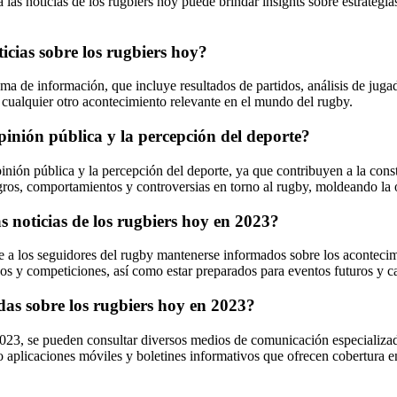
as noticias de los rugbiers hoy puede brindar insights sobre estrategias
icias sobre los rugbiers hoy?
ma de información, que incluye resultados de partidos, análisis de jugad
y cualquier otro acontecimiento relevante en el mundo del rugby.
pinión pública y la percepción del deporte?
pinión pública y la percepción del deporte, ya que contribuyen a la cons
ogros, comportamientos y controversias en torno al rugby, moldeando la 
s noticias de los rugbiers hoy en 2023?
ite a los seguidores del rugby mantenerse informados sobre los acontecim
dos y competiciones, así como estar preparados para eventos futuros y ca
das sobre los rugbiers hoy en 2023?
 2023, se pueden consultar diversos medios de comunicación especializad
o aplicaciones móviles y boletines informativos que ofrecen cobertura 