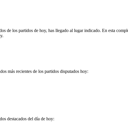
tados de los partidos de hoy, has llegado al lugar indicado. En esta com
y.
ados más recientes de los partidos disputados hoy:
ados destacados del día de hoy: