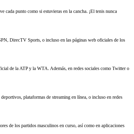
ve cada punto como si estuvieras en la cancha. ¡El tenis nunca
SPN, DirecTV Sports, o incluso en las páginas web oficiales de los
oficial de la ATP y la WTA. Además, en redes sociales como Twitter o
n deportivos, plataformas de streaming en línea, o incluso en redes
ores de los partidos masculinos en curso, así como en aplicaciones