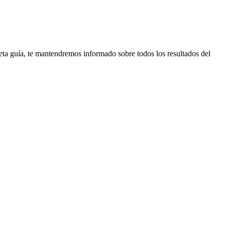
pleta guía, te mantendremos informado sobre todos los resultados del