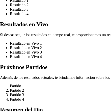
Resultado 1
Resultado 2
Resultado 3
Resultado 4
Resultados en Vivo
Si deseas seguir los resultados en tiempo real, te proporcionamos un r
Resultado en Vivo 1
Resultado en Vivo 2
Resultado en Vivo 3
Resultado en Vivo 4
Próximos Partidos
Además de los resultados actuales, te brindamos información sobre los 
Partido 1
Partido 2
Partido 3
Partido 4
Resumen del Día