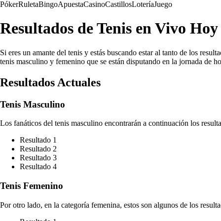
Póker
Ruleta
Bingo
Apuesta
Casino
Castillos
Lotería
Juego
Resultados de Tenis en Vivo Hoy
Si eres un amante del tenis y estás buscando estar al tanto de los resul
tenis masculino y femenino que se están disputando en la jornada de ho
Resultados Actuales
Tenis Masculino
Los fanáticos del tenis masculino encontrarán a continuación los result
Resultado 1
Resultado 2
Resultado 3
Resultado 4
Tenis Femenino
Por otro lado, en la categoría femenina, estos son algunos de los result