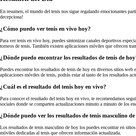
En resumen, el mundo del tenis nos sigue regalando emocionantes partid
decepciona!
¿Cómo puedo ver tenis en vivo hoy?
Para ver tenis en vivo hoy, puedes sintonizar canales deportivos espec
torneos de tenis. También existen aplicaciones móviles que ofrecen tran
¿Dónde puedo encontrar los resultados de tenis de hoy
Puedes encontrar los resultados de tenis de hoy en diversos sitios we
aplicaciones móviles de tenis, podrás estar al tanto de los resultados ac
¿Cuál es el resultado del tenis hoy en vivo?
Para conocer el resultado del tenis hoy en vivo, te recomendamos seguir 
sociales donde se comparten actualizaciones minuto a minuto de los en
¿Dónde puedo ver los resultados de tenis masculino de
Los resultados de tenis masculino de hoy los puedes encontrar en sitio
móviles dedicadas al tenis que ofrecen información actualizada.