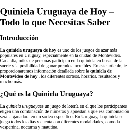
Quiniela Uruguaya de Hoy –
Todo lo que Necesitas Saber
Introducción
La
quiniela uruguaya de hoy
es uno de los juegos de azar más
populares en Uruguay, especialmente en la ciudad de Montevideo.
Cada día, miles de personas participan en la quiniela en busca de la
suerte y la posibilidad de ganar premios increíbles. En este artículo, te
proporcionaremos información detallada sobre la
quiniela de
Montevideo de hoy
, los diferentes sorteos, horarios, resultados y
mucho más.
¿Qué es la Quiniela Uruguaya?
La
quiniela uruguaya
es un juego de lotería en el que los participantes
eligen una combinación de números y apuestan a que esa combinación
será la ganadora en un sorteo específico. En Uruguay, la quiniela se
juega todos los días y cuenta con diferentes modalidades, como la
vespertina, nocturna y matutina.