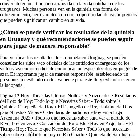
convertido en una tradición arraigada en la vida cotidiana de los
uruguayos. Muchas personas ven en la quiniela una forma de
entretenimiento, pero también como una oportunidad de ganar premios
que pueden significar un cambio en su vida.
¿Cómo se puede verificar los resultados de la quiniela
en Uruguay y qué recomendaciones se pueden seguir
para jugar de manera responsable?
Para verificar los resultados de la quiniela en Uruguay, se pueden
consultar los sitios web oficiales de las entidades encargadas de los
sorteos, así como medios de comunicación especializados en juegos de
azar. Es importante jugar de manera responsable, estableciendo un
presupuesto destinado exclusivamente para este fin y evitando caer en
la ludopatía.
Página 12 Hoy: Todas las Últimas Noticias y Novedades
•
Resultados
del Loto de Hoy: Todo lo que Necesitas Saber
•
Todo sobre la
Quiniela Chaqueña de Hoy
•
El Evangelio de Hoy: Palabra de Dios
para Nuestras Vidas
•
Calendario de partidos de hoy en la Liga
Argentina 2023
•
Todo lo que necesitas saber para ver el partido de
River hoy en vivo
•
Cotización del Euro Blue Hoy en Argentina
•
El
Tiempo Hoy: Todo lo que Necesitas Saber
•
Todo lo que necesitas
saber sobre el dólar blue hoy en Río Cuarto
•
Quiniela de San Juan –