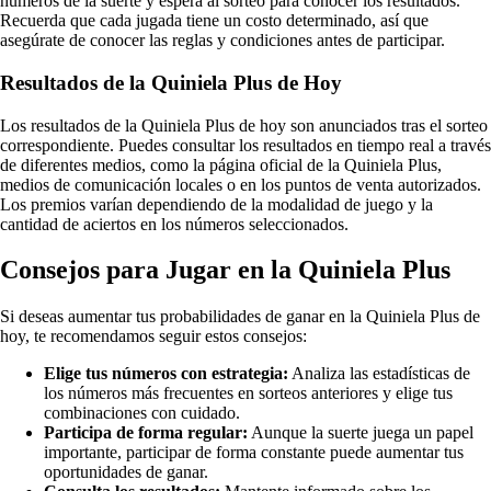
números de la suerte y espera al sorteo para conocer los resultados.
Recuerda que cada jugada tiene un costo determinado, así que
asegúrate de conocer las reglas y condiciones antes de participar.
Resultados de la Quiniela Plus de Hoy
Los resultados de la Quiniela Plus de hoy son anunciados tras el sorteo
correspondiente. Puedes consultar los resultados en tiempo real a través
de diferentes medios, como la página oficial de la Quiniela Plus,
medios de comunicación locales o en los puntos de venta autorizados.
Los premios varían dependiendo de la modalidad de juego y la
cantidad de aciertos en los números seleccionados.
Consejos para Jugar en la Quiniela Plus
Si deseas aumentar tus probabilidades de ganar en la Quiniela Plus de
hoy, te recomendamos seguir estos consejos:
Elige tus números con estrategia:
Analiza las estadísticas de
los números más frecuentes en sorteos anteriores y elige tus
combinaciones con cuidado.
Participa de forma regular:
Aunque la suerte juega un papel
importante, participar de forma constante puede aumentar tus
oportunidades de ganar.