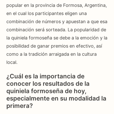
popular en la provincia de Formosa, Argentina,
en el cual los participantes eligen una
combinación de números y apuestan a que esa
combinación será sorteada. La popularidad de
la quiniela formoseña se debe a la emoción y la
posibilidad de ganar premios en efectivo, así
como a la tradición arraigada en la cultura
local.
¿Cuál es la importancia de
conocer los resultados de la
quiniela formoseña de hoy,
especialmente en su modalidad la
primera?