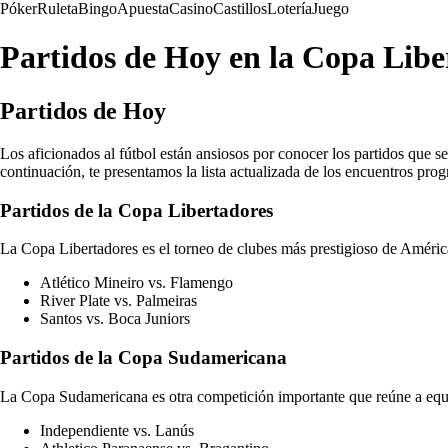
Póker
Ruleta
Bingo
Apuesta
Casino
Castillos
Lotería
Juego
Partidos de Hoy en la Copa Lib
Partidos de Hoy
Los aficionados al fútbol están ansiosos por conocer los partidos que
continuación, te presentamos la lista actualizada de los encuentros pro
Partidos de la Copa Libertadores
La Copa Libertadores es el torneo de clubes más prestigioso de América
Atlético Mineiro vs. Flamengo
River Plate vs. Palmeiras
Santos vs. Boca Juniors
Partidos de la Copa Sudamericana
La Copa Sudamericana es otra competición importante que reúne a equip
Independiente vs. Lanús