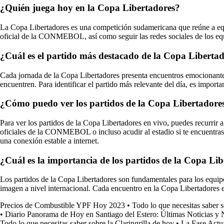
¿Quién juega hoy en la Copa Libertadores?
La Copa Libertadores es una competición sudamericana que reúne a equi
oficial de la CONMEBOL, así como seguir las redes sociales de los equ
¿Cuál es el partido más destacado de la Copa Liberta
Cada jornada de la Copa Libertadores presenta encuentros emocionantes 
encuentren. Para identificar el partido más relevante del día, es importan
¿Cómo puedo ver los partidos de la Copa Libertadore
Para ver los partidos de la Copa Libertadores en vivo, puedes recurrir 
oficiales de la CONMEBOL o incluso acudir al estadio si te encuentras e
una conexión estable a internet.
¿Cuál es la importancia de los partidos de la Copa Li
Los partidos de la Copa Libertadores son fundamentales para los equipos
imagen a nivel internacional. Cada encuentro en la Copa Libertadores e
Precios de Combustible YPF Hoy 2023
•
Todo lo que necesitas saber s
•
Diario Panorama de Hoy en Santiago del Estero: Últimas Noticias y
Todo lo que necesitas saber sobre la Claringrilla de hoy
•
La Fase Actua