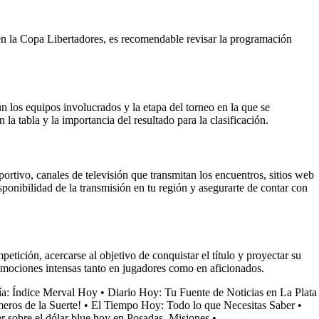
en la Copa Libertadores, es recomendable revisar la programación
 los equipos involucrados y la etapa del torneo en la que se
 la tabla y la importancia del resultado para la clasificación.
ortivo, canales de televisión que transmitan los encuentros, sitios web
ponibilidad de la transmisión en tu región y asegurarte de contar con
tición, acercarse al objetivo de conquistar el título y proyectar su
 emociones intensas tanto en jugadores como en aficionados.
ía: Índice Merval Hoy
•
Diario Hoy: Tu Fuente de Noticias en La Plata
eros de la Suerte!
•
El Tiempo Hoy: Todo lo que Necesitas Saber
•
er sobre el dólar blue hoy en Posadas, Misiones
•