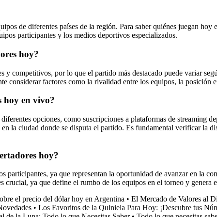
pos de diferentes países de la región. Para saber quiénes juegan hoy 
ipos participantes y los medios deportivos especializados.
dores hoy?
y competitivos, por lo que el partido más destacado puede variar según
te considerar factores como la rivalidad entre los equipos, la posición en
s hoy en vivo?
a diferentes opciones, como suscripciones a plataformas de streaming dep
n la ciudad donde se disputa el partido. Es fundamental verificar la dis
bertadores hoy?
 participantes, ya que representan la oportunidad de avanzar en la compe
s crucial, ya que define el rumbo de los equipos en el torneo y genera
obre el precio del dólar hoy en Argentina
•
El Mercado de Valores al D
 Novedades
•
Los Favoritos de la Quiniela Para Hoy: ¡Descubre tus Núm
l de la Luna: Todo lo que Necesitas Saber
•
Todo lo que necesitas sab