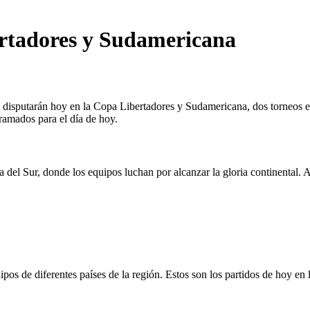
ertadores y Sudamericana
 se disputarán hoy en la Copa Libertadores y Sudamericana, dos torneos
gramados para el día de hoy.
 del Sur, donde los equipos luchan por alcanzar la gloria continental. 
os de diferentes países de la región. Estos son los partidos de hoy en