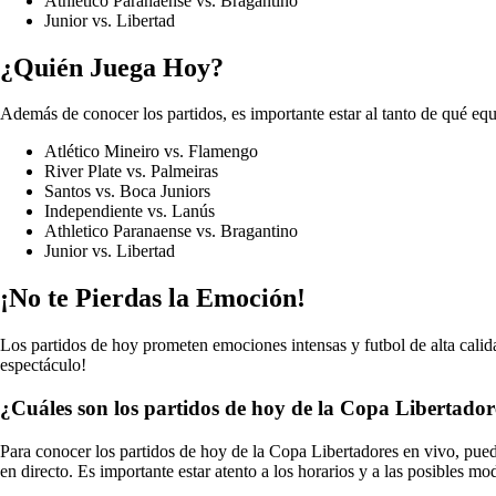
Athletico Paranaense vs. Bragantino
Junior vs. Libertad
¿Quién Juega Hoy?
Además de conocer los partidos, es importante estar al tanto de qué eq
Atlético Mineiro vs. Flamengo
River Plate vs. Palmeiras
Santos vs. Boca Juniors
Independiente vs. Lanús
Athletico Paranaense vs. Bragantino
Junior vs. Libertad
¡No te Pierdas la Emoción!
Los partidos de hoy prometen emociones intensas y futbol de alta calidad
espectáculo!
¿Cuáles son los partidos de hoy de la Copa Libertador
Para conocer los partidos de hoy de la Copa Libertadores en vivo, puede
en directo. Es importante estar atento a los horarios y a las posibles mo