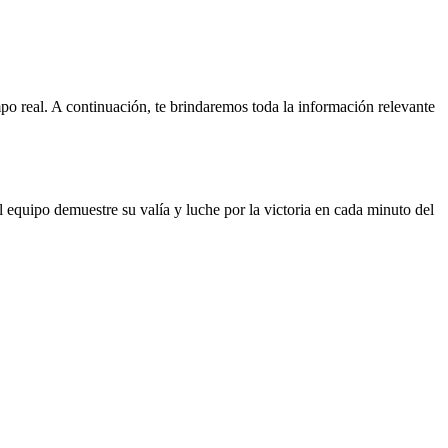
po real. A continuación, te brindaremos toda la información relevante
equipo demuestre su valía y luche por la victoria en cada minuto del