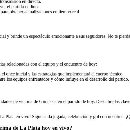
transmisión en directo.
er el partido en línea.
a para obtener actualizaciones en tiempo real.
al y brinde un espectáculo emocionante a sus seguidores. No te pierdas
cias relacionadas con el equipo y el encuentro de hoy:
l once inicial y las estrategias que implementará el cuerpo técnico.
ntre los equipos enfrentados y cómo influye en el desarrollo del partido.
lidades de victoria de Gimnasia en el partido de hoy. Descubre las claves
La Plata en vivo! Sigue cada jugada, celebración y gol con nosotros. ¡
grima de La Plata hoy en vivo?