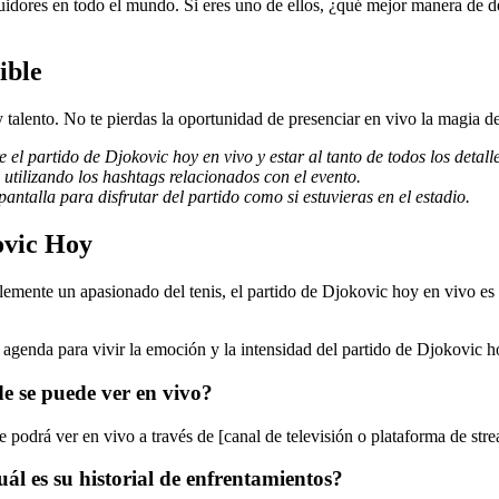
ores en todo el mundo. Si eres uno de ellos, ¿qué mejor manera de de
ible
alento. No te pierdas la oportunidad de presenciar en vivo la magia del
e el partido de Djokovic hoy en vivo y estar al tanto de todos los detalle
 utilizando los hashtags relacionados con el evento.
antalla para disfrutar del partido como si estuvieras en el estadio.
ovic Hoy
mente un apasionado del tenis, el partido de Djokovic hoy en vivo es un
 agenda para vivir la emoción y la intensidad del partido de Djokovic 
de se puede ver en vivo?
se podrá ver en vivo a través de [canal de televisión o plataforma de str
ál es su historial de enfrentamientos?