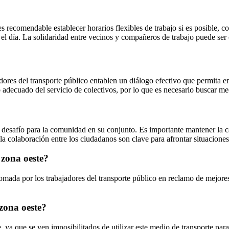
s recomendable establecer horarios flexibles de trabajo si es posible, c
el día. La solidaridad entre vecinos y compañeros de trabajo puede ser 
res del transporte público entablen un diálogo efectivo que permita enc
adecuado del servicio de colectivos, por lo que es necesario buscar m
 desafío para la comunidad en su conjunto. Es importante mantener la ca
 la colaboración entre los ciudadanos son clave para afrontar situacione
 zona oeste?
omada por los trabajadores del transporte público en reclamo de mejores 
 zona oeste?
e, ya que se ven imposibilitados de utilizar este medio de transporte par