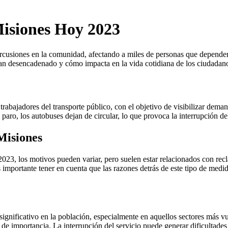
Misiones Hoy 2023
usiones en la comunidad, afectando a miles de personas que dependen de
 han desencadenado y cómo impacta en la vida cotidiana de los ciudadan
trabajadores del transporte público, con el objetivo de visibilizar dema
paro, los autobuses dejan de circular, lo que provoca la interrupción del
Misiones
023, los motivos pueden variar, pero suelen estar relacionados con recl
 importante tener en cuenta que las razones detrás de este tipo de medid
ignificativo en la población, especialmente en aquellos sectores más v
s de importancia. La interrupción del servicio puede generar dificultades 