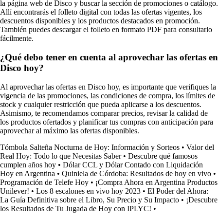
la página web de Disco y buscar la sección de promociones o catálogo.
Allí encontrarás el folleto digital con todas las ofertas vigentes, los
descuentos disponibles y los productos destacados en promoción.
También puedes descargar el folleto en formato PDF para consultarlo
fácilmente.
¿Qué debo tener en cuenta al aprovechar las ofertas en
Disco hoy?
Al aprovechar las ofertas en Disco hoy, es importante que verifiques la
vigencia de las promociones, las condiciones de compra, los límites de
stock y cualquier restricción que pueda aplicarse a los descuentos.
Asimismo, te recomendamos comparar precios, revisar la calidad de
los productos ofertados y planificar tus compras con anticipación para
aprovechar al máximo las ofertas disponibles.
Tómbola Salteña Nocturna de Hoy: Información y Sorteos
•
Valor del
Real Hoy: Todo lo que Necesitas Saber
•
Descubre qué famosos
cumplen años hoy
•
Dólar CCL y Dólar Contado con Liquidación
Hoy en Argentina
•
Quiniela de Córdoba: Resultados de hoy en vivo
•
Programación de Telefe Hoy
•
¡Compra Ahora en Argentina Productos
Unilever!
•
Los 8 escalones en vivo hoy 2023
•
El Poder del Ahora:
La Guía Definitiva sobre el Libro, Su Precio y Su Impacto
•
¡Descubre
los Resultados de Tu Jugada de Hoy con IPLYC!
•