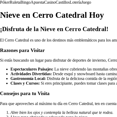
Póker
Ruleta
Bingo
Apuesta
Casino
Castillos
Lotería
Juego
Nieve en Cerro Catedral Hoy
¡Disfruta de la Nieve en Cerro Catedral!
El Cerro Catedral es uno de los destinos más emblemáticos para los ama
Razones para Visitar
Si estás buscando un lugar para disfrutar de deportes de invierno, Cerr
Espectaculares Paisajes:
La nieve cubriendo las montañas ofrece
Actividades Divertidas:
Desde esquí y snowboard hasta caminata
Gastronomía Local:
Disfruta de la deliciosa comida de la región
Clases y Cursos:
Si eres principiante, puedes tomar clases para 
Consejos para tu Visita
Para que aproveches al máximo tu día en Cerro Catedral, ten en cuenta 
Abre bien los ojos y contempla la belleza natural que te rodea.