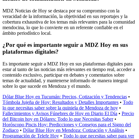
MDZ Noticias de Hoy se destaca por su compromiso con la
veracidad de la información, la objetividad en sus reportajes y la
cobertura exhaustiva de los temas más relevantes para la comunidad
mendocina, lo que lo convierte en un referente confiable en el
ámbito periodístico local.
¿Por qué es importante seguir a MDZ Hoy en sus
plataformas digitales?
Es importante seguir a MDZ Hoy en sus plataformas digitales para
estar al tanto de las noticias más relevantes en tiempo real, acceder a
contenido exclusivo, participar en debates y comentarios sobre
temas de actualidad, y mantenerse informado de manera integral
sobre lo que sucede en Mendoza y el mundo.
Dólar Blue Hoy en Tucumán: Precios, Cotización y Tendencias
•
Tómbola Jujeña de Hoy: Resultados y Detalles Importantes
•
Todo
lo que necesitas saber sobre la quiniela de Mendoza de hoy
•
Fallecimientos y Avisos Fúnebres de Hoy en Diario El Día
•
Precio
del Bitcoin hoy en Dólares: Todo lo que Necesitas Saber
•
Horóscopo Piscis Hoy: Predicciones y Consejos para el Signo del
Zodiaco
•
Dólar Blue Hoy en Mendoza: Cotización y Análisis
•
Programación de Telefe Hoy
•
Todo lo que necesitas saber para ver