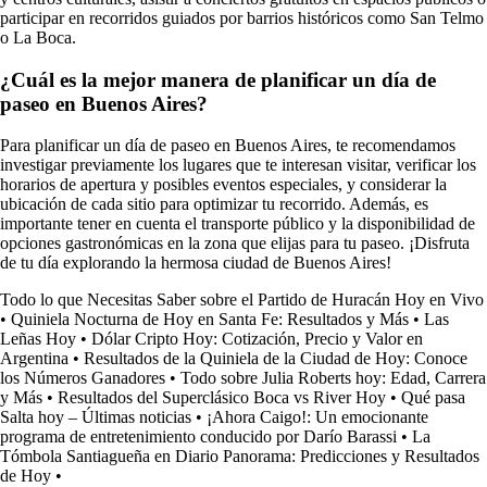
participar en recorridos guiados por barrios históricos como San Telmo
o La Boca.
¿Cuál es la mejor manera de planificar un día de
paseo en Buenos Aires?
Para planificar un día de paseo en Buenos Aires, te recomendamos
investigar previamente los lugares que te interesan visitar, verificar los
horarios de apertura y posibles eventos especiales, y considerar la
ubicación de cada sitio para optimizar tu recorrido. Además, es
importante tener en cuenta el transporte público y la disponibilidad de
opciones gastronómicas en la zona que elijas para tu paseo. ¡Disfruta
de tu día explorando la hermosa ciudad de Buenos Aires!
Todo lo que Necesitas Saber sobre el Partido de Huracán Hoy en Vivo
•
Quiniela Nocturna de Hoy en Santa Fe: Resultados y Más
•
Las
Leñas Hoy
•
Dólar Cripto Hoy: Cotización, Precio y Valor en
Argentina
•
Resultados de la Quiniela de la Ciudad de Hoy: Conoce
los Números Ganadores
•
Todo sobre Julia Roberts hoy: Edad, Carrera
y Más
•
Resultados del Superclásico Boca vs River Hoy
•
Qué pasa
Salta hoy – Últimas noticias
•
¡Ahora Caigo!: Un emocionante
programa de entretenimiento conducido por Darío Barassi
•
La
Tómbola Santiagueña en Diario Panorama: Predicciones y Resultados
de Hoy
•