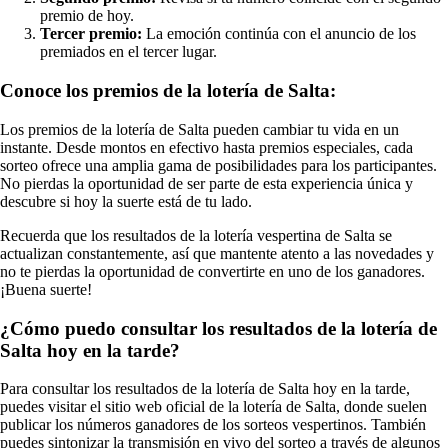
premio de hoy.
Tercer premio:
La emoción continúa con el anuncio de los
premiados en el tercer lugar.
Conoce los premios de la lotería de Salta:
Los premios de la lotería de Salta pueden cambiar tu vida en un
instante. Desde montos en efectivo hasta premios especiales, cada
sorteo ofrece una amplia gama de posibilidades para los participantes.
No pierdas la oportunidad de ser parte de esta experiencia única y
descubre si hoy la suerte está de tu lado.
Recuerda que los resultados de la lotería vespertina de Salta se
actualizan constantemente, así que mantente atento a las novedades y
no te pierdas la oportunidad de convertirte en uno de los ganadores.
¡Buena suerte!
¿Cómo puedo consultar los resultados de la lotería de
Salta hoy en la tarde?
Para consultar los resultados de la lotería de Salta hoy en la tarde,
puedes visitar el sitio web oficial de la lotería de Salta, donde suelen
publicar los números ganadores de los sorteos vespertinos. También
puedes sintonizar la transmisión en vivo del sorteo a través de algunos