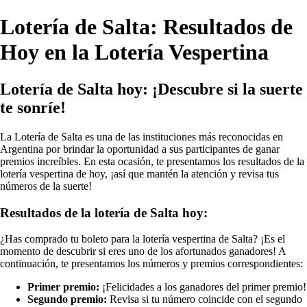
Lotería de Salta: Resultados de
Hoy en la Lotería Vespertina
Lotería de Salta hoy: ¡Descubre si la suerte
te sonríe!
La Lotería de Salta es una de las instituciones más reconocidas en
Argentina por brindar la oportunidad a sus participantes de ganar
premios increíbles. En esta ocasión, te presentamos los resultados de la
lotería vespertina de hoy, ¡así que mantén la atención y revisa tus
números de la suerte!
Resultados de la lotería de Salta hoy:
¿Has comprado tu boleto para la lotería vespertina de Salta? ¡Es el
momento de descubrir si eres uno de los afortunados ganadores! A
continuación, te presentamos los números y premios correspondientes:
Primer premio:
¡Felicidades a los ganadores del primer premio!
Segundo premio:
Revisa si tu número coincide con el segundo