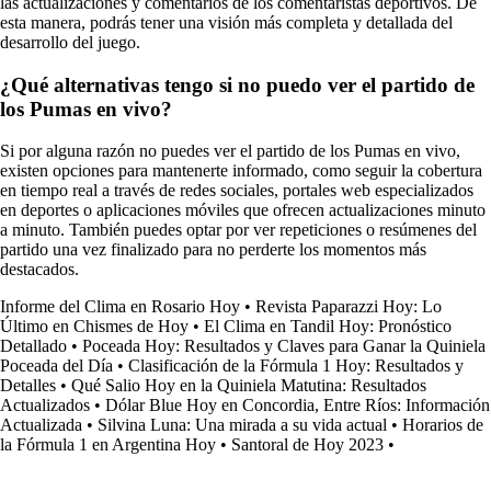
las actualizaciones y comentarios de los comentaristas deportivos. De
esta manera, podrás tener una visión más completa y detallada del
desarrollo del juego.
¿Qué alternativas tengo si no puedo ver el partido de
los Pumas en vivo?
Si por alguna razón no puedes ver el partido de los Pumas en vivo,
existen opciones para mantenerte informado, como seguir la cobertura
en tiempo real a través de redes sociales, portales web especializados
en deportes o aplicaciones móviles que ofrecen actualizaciones minuto
a minuto. También puedes optar por ver repeticiones o resúmenes del
partido una vez finalizado para no perderte los momentos más
destacados.
Informe del Clima en Rosario Hoy
•
Revista Paparazzi Hoy: Lo
Último en Chismes de Hoy
•
El Clima en Tandil Hoy: Pronóstico
Detallado
•
Poceada Hoy: Resultados y Claves para Ganar la Quiniela
Poceada del Día
•
Clasificación de la Fórmula 1 Hoy: Resultados y
Detalles
•
Qué Salio Hoy en la Quiniela Matutina: Resultados
Actualizados
•
Dólar Blue Hoy en Concordia, Entre Ríos: Información
Actualizada
•
Silvina Luna: Una mirada a su vida actual
•
Horarios de
la Fórmula 1 en Argentina Hoy
•
Santoral de Hoy 2023
•