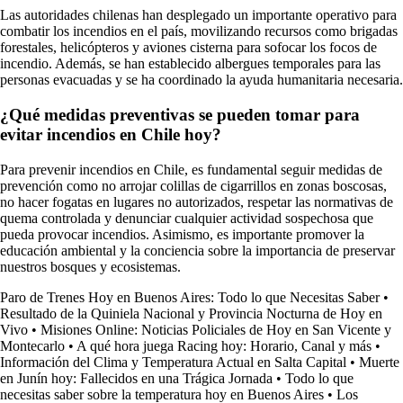
Las autoridades chilenas han desplegado un importante operativo para
combatir los incendios en el país, movilizando recursos como brigadas
forestales, helicópteros y aviones cisterna para sofocar los focos de
incendio. Además, se han establecido albergues temporales para las
personas evacuadas y se ha coordinado la ayuda humanitaria necesaria.
¿Qué medidas preventivas se pueden tomar para
evitar incendios en Chile hoy?
Para prevenir incendios en Chile, es fundamental seguir medidas de
prevención como no arrojar colillas de cigarrillos en zonas boscosas,
no hacer fogatas en lugares no autorizados, respetar las normativas de
quema controlada y denunciar cualquier actividad sospechosa que
pueda provocar incendios. Asimismo, es importante promover la
educación ambiental y la conciencia sobre la importancia de preservar
nuestros bosques y ecosistemas.
Paro de Trenes Hoy en Buenos Aires: Todo lo que Necesitas Saber
•
Resultado de la Quiniela Nacional y Provincia Nocturna de Hoy en
Vivo
•
Misiones Online: Noticias Policiales de Hoy en San Vicente y
Montecarlo
•
A qué hora juega Racing hoy: Horario, Canal y más
•
Información del Clima y Temperatura Actual en Salta Capital
•
Muerte
en Junín hoy: Fallecidos en una Trágica Jornada
•
Todo lo que
necesitas saber sobre la temperatura hoy en Buenos Aires
•
Los