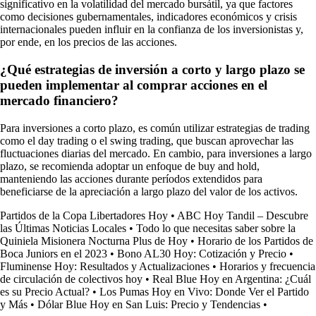
significativo en la volatilidad del mercado bursátil, ya que factores
como decisiones gubernamentales, indicadores económicos y crisis
internacionales pueden influir en la confianza de los inversionistas y,
por ende, en los precios de las acciones.
¿Qué estrategias de inversión a corto y largo plazo se
pueden implementar al comprar acciones en el
mercado financiero?
Para inversiones a corto plazo, es común utilizar estrategias de trading
como el day trading o el swing trading, que buscan aprovechar las
fluctuaciones diarias del mercado. En cambio, para inversiones a largo
plazo, se recomienda adoptar un enfoque de buy and hold,
manteniendo las acciones durante períodos extendidos para
beneficiarse de la apreciación a largo plazo del valor de los activos.
Partidos de la Copa Libertadores Hoy
•
ABC Hoy Tandil – Descubre
las Últimas Noticias Locales
•
Todo lo que necesitas saber sobre la
Quiniela Misionera Nocturna Plus de Hoy
•
Horario de los Partidos de
Boca Juniors en el 2023
•
Bono AL30 Hoy: Cotización y Precio
•
Fluminense Hoy: Resultados y Actualizaciones
•
Horarios y frecuencia
de circulación de colectivos hoy
•
Real Blue Hoy en Argentina: ¿Cuál
es su Precio Actual?
•
Los Pumas Hoy en Vivo: Donde Ver el Partido
y Más
•
Dólar Blue Hoy en San Luis: Precio y Tendencias
•