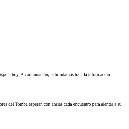
isputa hoy. A continuación, te brindamos toda la información
res del Tomba esperan con ansias cada encuentro para alentar a su