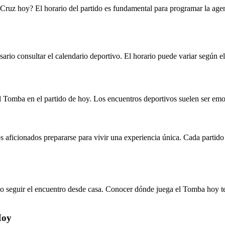
Cruz hoy? El horario del partido es fundamental para programar la agen
o consultar el calendario deportivo. El horario puede variar según el 
el Tomba en el partido de hoy. Los encuentros deportivos suelen ser emo
aficionados prepararse para vivir una experiencia única. Cada partido 
o o seguir el encuentro desde casa. Conocer dónde juega el Tomba hoy te 
Hoy