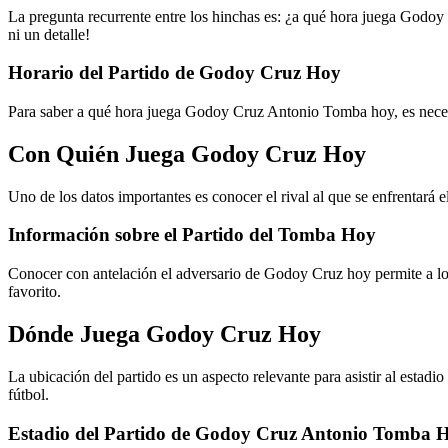
La pregunta recurrente entre los hinchas es: ¿a qué hora juega Godoy 
ni un detalle!
Horario del Partido de Godoy Cruz Hoy
Para saber a qué hora juega Godoy Cruz Antonio Tomba hoy, es necesari
Con Quién Juega Godoy Cruz Hoy
Uno de los datos importantes es conocer el rival al que se enfrentará 
Información sobre el Partido del Tomba Hoy
Conocer con antelación el adversario de Godoy Cruz hoy permite a los 
favorito.
Dónde Juega Godoy Cruz Hoy
La ubicación del partido es un aspecto relevante para asistir al estadi
fútbol.
Estadio del Partido de Godoy Cruz Antonio Tomba 