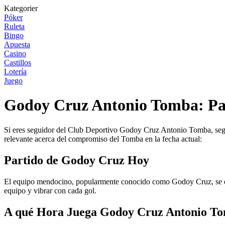
Kategorier
Póker
Ruleta
Bingo
Apuesta
Casino
Castillos
Lotería
Juego
Godoy Cruz Antonio Tomba: Par
Si eres seguidor del Club Deportivo Godoy Cruz Antonio Tomba, seguro
relevante acerca del compromiso del Tomba en la fecha actual:
Partido de Godoy Cruz Hoy
El equipo mendocino, popularmente conocido como Godoy Cruz, se enf
equipo y vibrar con cada gol.
A qué Hora Juega Godoy Cruz Antonio T