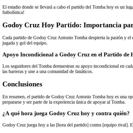
El estadio donde se llevará a cabo el partido del Tomba hoy es un luga
futbolística!
Godoy Cruz Hoy Partido: Importancia para
Cada partido de Godoy Cruz Antonio Tomba despierta la pasión y el e
jugada y gol del equipo.
Apoyo Incondicional a Godoy Cruz en el Partido de
Los seguidores del Tomba demuestran su apoyo incondicional en cada 
las barreras y une a una comunidad de fanáticos.
Conclusiones
En resumen, el partido de Godoy Cruz Antonio Tomba hoy es una oportun
prepararse y ser parte de la experiencia única de apoyar al Tomba.
¿A qué hora juega Godoy Cruz hoy y contra quién?
Godoy Cruz juega hoy a las [hora del partido] contra [equipo rival]. E