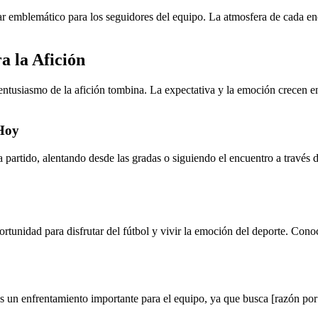
r emblemático para los seguidores del equipo. La atmosfera de cada encu
 la Afición
ntusiasmo de la afición tombina. La expectativa y la emoción crecen e
 Hoy
partido, alentando desde las gradas o siguiendo el encuentro a través
idad para disfrutar del fútbol y vivir la emoción del deporte. Conocer
s un enfrentamiento importante para el equipo, ya que busca [razón por l