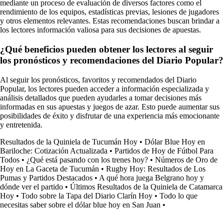
mediante un proceso de evaluación de diversos factores como el
rendimiento de los equipos, estadísticas previas, lesiones de jugadores
y otros elementos relevantes. Estas recomendaciones buscan brindar a
los lectores información valiosa para sus decisiones de apuestas.
¿Qué beneficios pueden obtener los lectores al seguir
los pronósticos y recomendaciones del Diario Popular?
Al seguir los pronósticos, favoritos y recomendados del Diario
Popular, los lectores pueden acceder a información especializada y
análisis detallados que pueden ayudarles a tomar decisiones más
informadas en sus apuestas y juegos de azar. Esto puede aumentar sus
posibilidades de éxito y disfrutar de una experiencia más emocionante
y entretenida.
Resultados de la Quiniela de Tucumán Hoy
•
Dólar Blue Hoy en
Bariloche: Cotización Actualizada
•
Partidos de Hoy de Fútbol Para
Todos
•
¿Qué está pasando con los trenes hoy?
•
Números de Oro de
Hoy en La Gaceta de Tucumán
•
Rugby Hoy: Resultados de Los
Pumas y Partidos Destacados
•
A qué hora juega Belgrano hoy y
dónde ver el partido
•
Últimos Resultados de la Quiniela de Catamarca
Hoy
•
Todo sobre la Tapa del Diario Clarín Hoy
•
Todo lo que
necesitas saber sobre el dólar blue hoy en San Juan
•