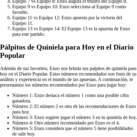
Equipo 7 vs Equipo 8: Enzo augura el triunfo del Equipo 8.
Equipo 9 vs Equipo 10: Enzo selecciona al Equipo 9 como
favorito.
Equipo 11 vs Equipo 12: Enzo apuesta por la victoria del
Equipo 11.
Equipo 13 vs Equipo 14: El Equipo 13 es la apuesta de Enzo
para este partido.
Pálpitos de Quiniela para Hoy en el Diario
Popular
Además de sus favoritos, Enzo nos brinda sus palpitos de quiniela para
hoy en el Diario Popular. Estos números recomendados son fruto de su
análisis y experiencia en el mundo de las apuestas. A continuación, te
presentamos los números recomendados por Enzo para jugar hoy:
Número 1: Enzo destaca el número 1 como una posible cifra
ganadora.
Número 2: El número 2 es otra de las recomendaciones de Enzo
para hoy.
Número 3: Enzo sugiere jugar el número 3 en tu quiniela de hoy.
Número 4: Otro número recomendado por Enzo es el 4.
Número 5: Enzo considera que el número 5 tiene posibilidades
de salir hoy.