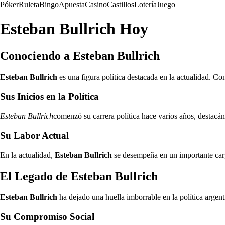
Póker
Ruleta
Bingo
Apuesta
Casino
Castillos
Lotería
Juego
Esteban Bullrich Hoy
Conociendo a Esteban Bullrich
Esteban Bullrich
es una figura política destacada en la actualidad. C
Sus Inicios en la Política
Esteban Bullrich
comenzó su carrera política hace varios años, destacán
Su Labor Actual
En la actualidad,
Esteban Bullrich
se desempeña en un importante carg
El Legado de Esteban Bullrich
Esteban Bullrich
ha dejado una huella imborrable en la política argen
Su Compromiso Social