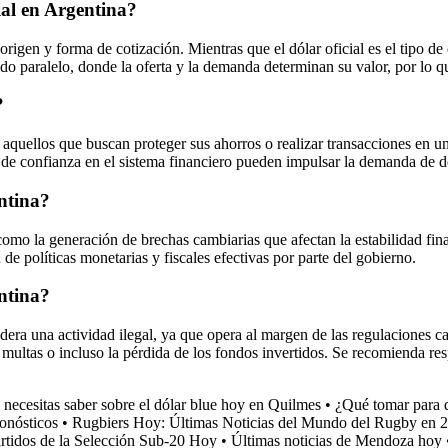
cial en Argentina?
su origen y forma de cotización. Mientras que el dólar oficial es el tipo 
do paralelo, donde la oferta y la demanda determinan su valor, por lo que
?
aquellos que buscan proteger sus ahorros o realizar transacciones en un
ta de confianza en el sistema financiero pueden impulsar la demanda de d
entina?
omo la generación de brechas cambiarias que afectan la estabilidad fina
de políticas monetarias y fiscales efectivas por parte del gobierno.
entina?
era una actividad ilegal, ya que opera al margen de las regulaciones ca
multas o incluso la pérdida de los fondos invertidos. Se recomienda respe
 necesitas saber sobre el dólar blue hoy en Quilmes
•
¿Qué tomar para 
onósticos
•
Rugbiers Hoy: Últimas Noticias del Mundo del Rugby en 
rtidos de la Selección Sub-20 Hoy
•
Últimas noticias de Mendoza hoy