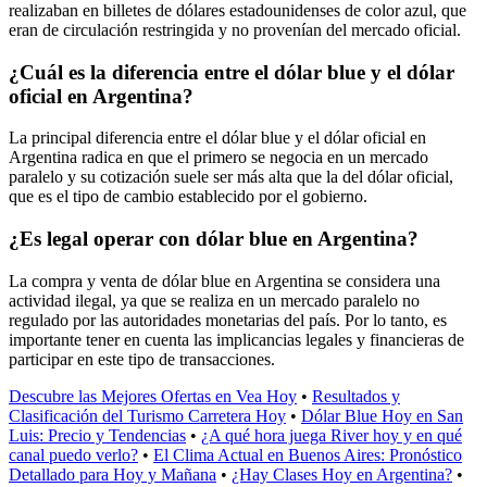
realizaban en billetes de dólares estadounidenses de color azul, que
eran de circulación restringida y no provenían del mercado oficial.
¿Cuál es la diferencia entre el dólar blue y el dólar
oficial en Argentina?
La principal diferencia entre el dólar blue y el dólar oficial en
Argentina radica en que el primero se negocia en un mercado
paralelo y su cotización suele ser más alta que la del dólar oficial,
que es el tipo de cambio establecido por el gobierno.
¿Es legal operar con dólar blue en Argentina?
La compra y venta de dólar blue en Argentina se considera una
actividad ilegal, ya que se realiza en un mercado paralelo no
regulado por las autoridades monetarias del país. Por lo tanto, es
importante tener en cuenta las implicancias legales y financieras de
participar en este tipo de transacciones.
Descubre las Mejores Ofertas en Vea Hoy
•
Resultados y
Clasificación del Turismo Carretera Hoy
•
Dólar Blue Hoy en San
Luis: Precio y Tendencias
•
¿A qué hora juega River hoy y en qué
canal puedo verlo?
•
El Clima Actual en Buenos Aires: Pronóstico
Detallado para Hoy y Mañana
•
¿Hay Clases Hoy en Argentina?
•