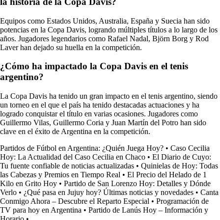
la historia de la Copa Davis?
Equipos como Estados Unidos, Australia, España y Suecia han sido
potencias en la Copa Davis, logrando múltiples títulos a lo largo de los
años. Jugadores legendarios como Rafael Nadal, Björn Borg y Rod
Laver han dejado su huella en la competición.
¿Cómo ha impactado la Copa Davis en el tenis
argentino?
La Copa Davis ha tenido un gran impacto en el tenis argentino, siendo
un torneo en el que el país ha tenido destacadas actuaciones y ha
logrado conquistar el título en varias ocasiones. Jugadores como
Guillermo Vilas, Guillermo Coria y Juan Martín del Potro han sido
clave en el éxito de Argentina en la competición.
Partidos de Fútbol en Argentina: ¿Quién Juega Hoy?
•
Caso Cecilia
Hoy: La Actualidad del Caso Cecilia en Chaco
•
El Diario de Cuyo:
Tu fuente confiable de noticias actualizadas
•
Quinielas de Hoy: Todas
las Cabezas y Premios en Tiempo Real
•
El Precio del Helado de 1
Kilo en Grito Hoy
•
Partido de San Lorenzo Hoy: Detalles y Dónde
Verlo
•
¿Qué pasa en Jujuy hoy? Últimas noticias y novedades
•
Canta
Conmigo Ahora – Descubre el Reparto Especial
•
Programación de
TV para hoy en Argentina
•
Partido de Lanús Hoy – Información y
Horario
•