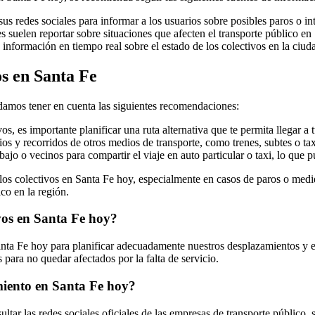
s redes sociales para informar a los usuarios sobre posibles paros o int
suelen reportar sobre situaciones que afecten el transporte público en 
nformación en tiempo real sobre el estado de los colectivos en la ciudad
os en Santa Fe
ndamos tener en cuenta las siguientes recomendaciones:
s, es importante planificar una ruta alternativa que te permita llegar a 
ios y recorridos de otros medios de transporte, como trenes, subtes o t
ajo o vecinos para compartir el viaje en auto particular o taxi, lo que 
os colectivos en Santa Fe hoy, especialmente en casos de paros o medida
co en la región.
ivos en Santa Fe hoy?
anta Fe hoy para planificar adecuadamente nuestros desplazamientos y ev
 para no quedar afectados por la falta de servicio.
miento en Santa Fe hoy?
tar las redes sociales oficiales de las empresas de transporte público, 