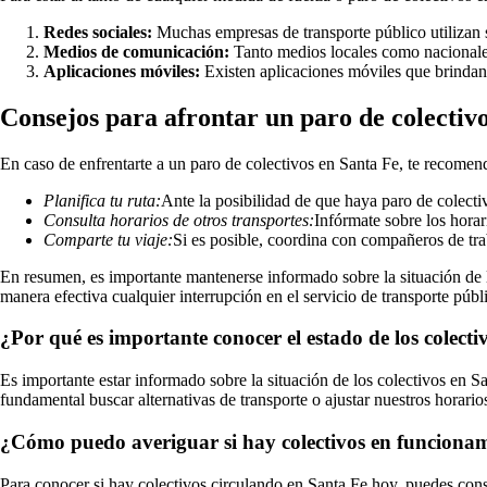
Redes sociales:
Muchas empresas de transporte público utilizan su
Medios de comunicación:
Tanto medios locales como nacionales 
Aplicaciones móviles:
Existen aplicaciones móviles que brindan i
Consejos para afrontar un paro de colectiv
En caso de enfrentarte a un paro de colectivos en Santa Fe, te recome
Planifica tu ruta:
Ante la posibilidad de que haya paro de colectivo
Consulta horarios de otros transportes:
Infórmate sobre los horar
Comparte tu viaje:
Si es posible, coordina con compañeros de trab
En resumen, es importante mantenerse informado sobre la situación de l
manera efectiva cualquier interrupción en el servicio de transporte públi
¿Por qué es importante conocer el estado de los colect
Es importante estar informado sobre la situación de los colectivos en S
fundamental buscar alternativas de transporte o ajustar nuestros horarios
¿Cómo puedo averiguar si hay colectivos en funciona
Para conocer si hay colectivos circulando en Santa Fe hoy, puedes consul