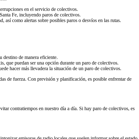
errupciones en el servicio de colectivos.
Santa Fe, incluyendo paros de colectivos.
, así como alertas sobre posibles paros o desvíos en las rutas.
tu destino de manera eficiente.
axis, que puedan ser una opción durante un paro de colectivos.
puede hacer más llevadera la situación de un paro de colectivos.
s de fuerza. Con previsión y planificación, es posible enfrentar de
itar contratiempos en nuestro día a día. Si hay paro de colectivos, es
sintonizar emisoras de radio locales que suelen informar sobre el estado