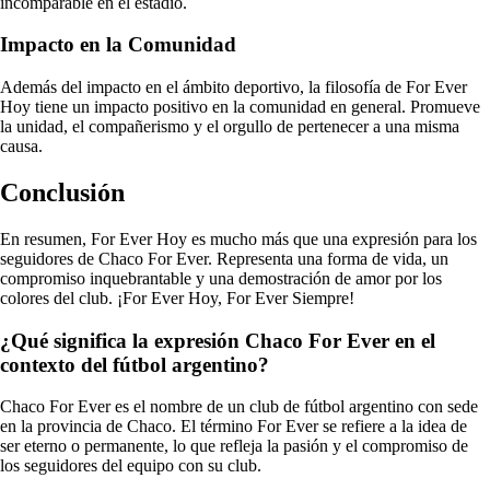
incomparable en el estadio.
Impacto en la Comunidad
Además del impacto en el ámbito deportivo, la filosofía de For Ever
Hoy tiene un impacto positivo en la comunidad en general. Promueve
la unidad, el compañerismo y el orgullo de pertenecer a una misma
causa.
Conclusión
En resumen, For Ever Hoy es mucho más que una expresión para los
seguidores de Chaco For Ever. Representa una forma de vida, un
compromiso inquebrantable y una demostración de amor por los
colores del club. ¡For Ever Hoy, For Ever Siempre!
¿Qué significa la expresión Chaco For Ever en el
contexto del fútbol argentino?
Chaco For Ever es el nombre de un club de fútbol argentino con sede
en la provincia de Chaco. El término For Ever se refiere a la idea de
ser eterno o permanente, lo que refleja la pasión y el compromiso de
los seguidores del equipo con su club.