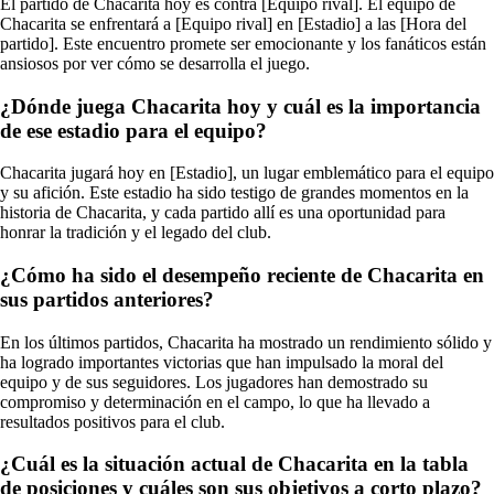
El partido de Chacarita hoy es contra [Equipo rival]. El equipo de
Chacarita se enfrentará a [Equipo rival] en [Estadio] a las [Hora del
partido]. Este encuentro promete ser emocionante y los fanáticos están
ansiosos por ver cómo se desarrolla el juego.
¿Dónde juega Chacarita hoy y cuál es la importancia
de ese estadio para el equipo?
Chacarita jugará hoy en [Estadio], un lugar emblemático para el equipo
y su afición. Este estadio ha sido testigo de grandes momentos en la
historia de Chacarita, y cada partido allí es una oportunidad para
honrar la tradición y el legado del club.
¿Cómo ha sido el desempeño reciente de Chacarita en
sus partidos anteriores?
En los últimos partidos, Chacarita ha mostrado un rendimiento sólido y
ha logrado importantes victorias que han impulsado la moral del
equipo y de sus seguidores. Los jugadores han demostrado su
compromiso y determinación en el campo, lo que ha llevado a
resultados positivos para el club.
¿Cuál es la situación actual de Chacarita en la tabla
de posiciones y cuáles son sus objetivos a corto plazo?