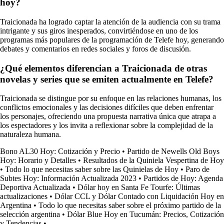
hoy?
Traicionada ha logrado captar la atención de la audiencia con su trama
intrigante y sus giros inesperados, convirtiéndose en uno de los
programas más populares de la programación de Telefe hoy, generando
debates y comentarios en redes sociales y foros de discusión.
¿Qué elementos diferencian a Traicionada de otras
novelas y series que se emiten actualmente en Telefe?
Traicionada se distingue por su enfoque en las relaciones humanas, los
conflictos emocionales y las decisiones difíciles que deben enfrentar
los personajes, ofreciendo una propuesta narrativa única que atrapa a
los espectadores y los invita a reflexionar sobre la complejidad de la
naturaleza humana.
Bono AL30 Hoy: Cotización y Precio
•
Partido de Newells Old Boys
Hoy: Horario y Detalles
•
Resultados de la Quiniela Vespertina de Hoy
•
Todo lo que necesitas saber sobre las Quinielas de Hoy
•
Paro de
Subtes Hoy: Información Actualizada 2023
•
Partidos de Hoy: Agenda
Deportiva Actualizada
•
Dólar hoy en Santa Fe Tourfe: Últimas
actualizaciones
•
Dólar CCL y Dólar Contado con Liquidación Hoy en
Argentina
•
Todo lo que necesitas saber sobre el próximo partido de la
selección argentina
•
Dólar Blue Hoy en Tucumán: Precios, Cotización
y Tendencias
•