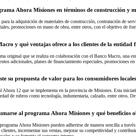
rograma Ahora Misiones en términos de construcción y m
para la adquisición de materiales de construcción, contratación de serv
ales, promociones en mano de obra, entre otros, con el objetivo de fomen
o y qué ventajas ofrece a los clientes de la entidad 
original que se realiza en colaboración con el Banco Macro, una entida
os adicionales, planes de financiamiento especiales, promociones en cuota
te su propuesta de valor para los consumidores locale
Ahora 12 que se implementa en la provincia de Misiones. Esta iniciativ
dad de rubros como tecnología, indumentaria, calzado, entre otros. De e
arse al programa Ahora Misiones y qué beneficios obti
programa Ahora Misiones pueden adherirse de manera sencilla a través 
clientes, incrementar sus ventas, mejorar su competitividad y contribui
locales y se fomenta el consumo interno.