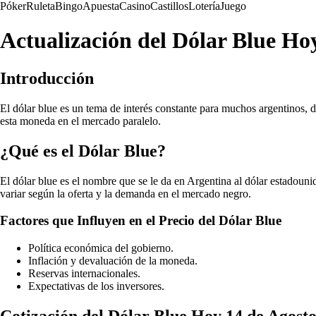
Póker
Ruleta
Bingo
Apuesta
Casino
Castillos
Lotería
Juego
Actualización del Dólar Blue Ho
Introducción
El dólar blue es un tema de interés constante para muchos argentinos, d
esta moneda en el mercado paralelo.
¿Qué es el Dólar Blue?
El dólar blue es el nombre que se le da en Argentina al dólar estadounide
variar según la oferta y la demanda en el mercado negro.
Factores que Influyen en el Precio del Dólar Blue
Política económica del gobierno.
Inflación y devaluación de la moneda.
Reservas internacionales.
Expectativas de los inversores.
Cotización del Dólar Blue Hoy 14 de Agost